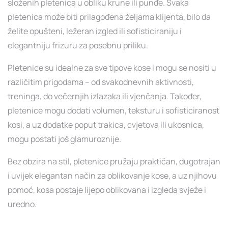
složenih pletenica u obliku krune ili punđe. Svaka
pletenica može biti prilagođena željama klijenta, bilo da
želite opušteni, ležeran izgled ili sofisticiraniju i
elegantniju frizuru za posebnu priliku.
Pletenice su idealne za sve tipove kose i mogu se nositi u
različitim prigodama – od svakodnevnih aktivnosti,
treninga, do večernjih izlazaka ili vjenčanja. Također,
pletenice mogu dodati volumen, teksturu i sofisticiranost
kosi, a uz dodatke poput trakica, cvjetova ili ukosnica,
mogu postati još glamuroznije.
Bez obzira na stil, pletenice pružaju praktičan, dugotrajan
i uvijek elegantan način za oblikovanje kose, a uz njihovu
pomoć, kosa postaje lijepo oblikovana i izgleda svježe i
uredno.