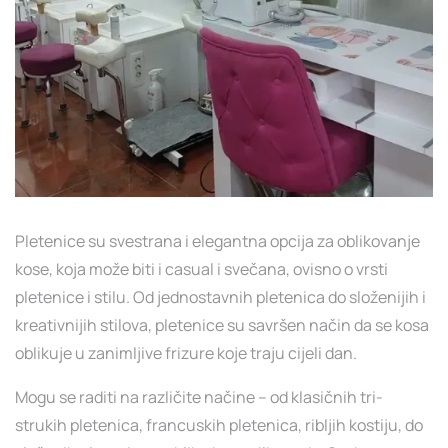
Pletenice su svestrana i elegantna opcija za oblikovanje
kose, koja može biti i casual i svečana, ovisno o vrsti
pletenice i stilu. Od jednostavnih pletenica do složenijih i
kreativnijih stilova, pletenice su savršen način da se kosa
oblikuje u zanimljive frizure koje traju cijeli dan.
Mogu se raditi na različite načine – od klasičnih tri-
strukih pletenica, francuskih pletenica, ribljih kostiju, do