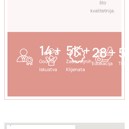
što
kvalitetnija.
20
+
8
K
+
40
+
7
Godina
Zadovoljnih
Edukacija
Tret
Iskustva
Klijenata