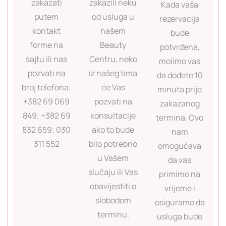
zakazati
zakazili neku
Kada vaša
putem
od usluga u
rezervacija
kontakt
našem
bude
forme na
Beauty
potvrđena,
sajtu ili nas
Centru, neko
molimo vas
pozvati na
iz našeg tima
da dođete 10
broj telefona:
će Vas
minuta prije
+382 69 069
pozvati na
zakazanog
849; +382 69
konsultacije
termina. Ovo
832 659; 030
ako to bude
nam
311 552
bilo potrebno
omogućava
u Vašem
da vas
slučaju ili Vas
primimo na
obavijestiti o
vrijeme i
slobodom
osiguramo da
terminu.
usluga bude