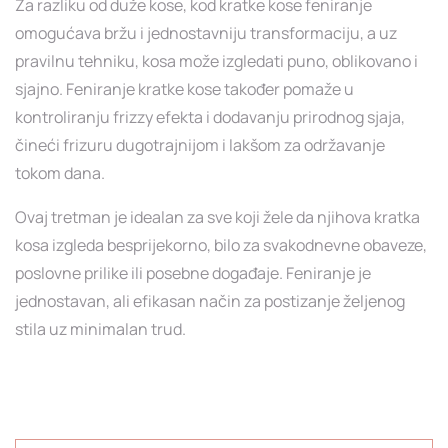
Za razliku od duže kose, kod kratke kose feniranje
omogućava bržu i jednostavniju transformaciju, a uz
pravilnu tehniku, kosa može izgledati puno, oblikovano i
sjajno. Feniranje kratke kose također pomaže u
kontroliranju frizzy efekta i dodavanju prirodnog sjaja,
čineći frizuru dugotrajnijom i lakšom za održavanje
tokom dana.
Ovaj tretman je idealan za sve koji žele da njihova kratka
kosa izgleda besprijekorno, bilo za svakodnevne obaveze,
poslovne prilike ili posebne događaje. Feniranje je
jednostavan, ali efikasan način za postizanje željenog
stila uz minimalan trud.