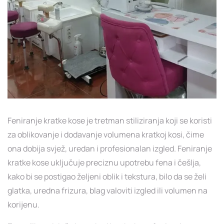
Feniranje kratke kose je tretman stiliziranja koji se koristi
za oblikovanje i dodavanje volumena kratkoj kosi, čime
ona dobija svjež, uredan i profesionalan izgled. Feniranje
kratke kose uključuje preciznu upotrebu fena i češlja,
kako bi se postigao željeni oblik i tekstura, bilo da se želi
glatka, uredna frizura, blag valoviti izgled ili volumen na
korijenu.