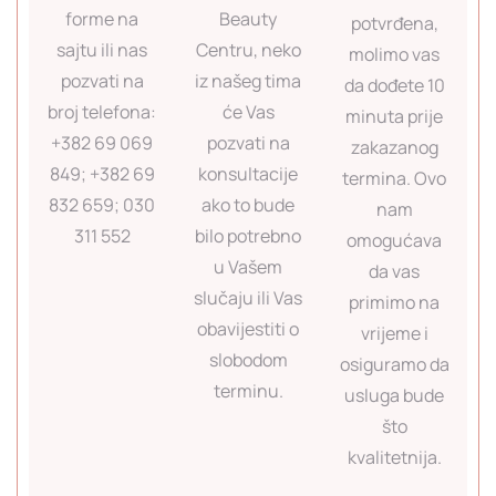
forme na
Beauty
potvrđena,
sajtu ili nas
Centru, neko
molimo vas
pozvati na
iz našeg tima
da dođete 10
broj telefona:
će Vas
minuta prije
+382 69 069
pozvati na
zakazanog
849; +382 69
konsultacije
termina. Ovo
832 659; 030
ako to bude
nam
311 552
bilo potrebno
omogućava
u Vašem
da vas
slučaju ili Vas
primimo na
obavijestiti o
vrijeme i
slobodom
osiguramo da
terminu.
usluga bude
što
kvalitetnija.