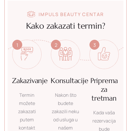
IMPULS BEAUTY CENTAR
Kako zakazati termin?
1
2
3
Zakazivanje
Konsultacije
Priprema
za
Termin
Nakon što
tretman
možete
budete
zakazati
zakazili neku
Kada vaša
putem
od usluga u
rezervacija
kontakt
našem
bude