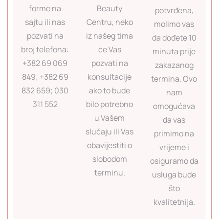
forme na
Beauty
potvrđena,
sajtu ili nas
Centru, neko
molimo vas
pozvati na
iz našeg tima
da dođete 10
broj telefona:
će Vas
minuta prije
+382 69 069
pozvati na
zakazanog
849; +382 69
konsultacije
termina. Ovo
832 659; 030
ako to bude
nam
311 552
bilo potrebno
omogućava
u Vašem
da vas
slučaju ili Vas
primimo na
obavijestiti o
vrijeme i
slobodom
osiguramo da
terminu.
usluga bude
što
kvalitetnija.