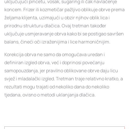
uključujući pincetu, vosak, sugaring ili čak navlačenje
koncem. Frizer ili kozmetičar pažljivo oblikuje obrve prema
željama klijenta, uzimajući u obzir njihov oblik lica i
prirodnu strukturu dlačica. Ovaj tretman također
uključuje usmjeravanje obrva kako bi se postigao savršen
balans, čineći oči izraženijima i lice harmoničnijim.
Korekcija obrva ne samo da omogućava uredan i
definiran izgled obrva, već i doprinosi povećanju
samopouzdanja, jer pravilno oblikovane obrve daju licu
svjež i mladalački izgled. Tretman traje relativno kratko, a
rezultati mogu trajati od nekoliko dana do nekoliko
tjedana, ovisno o metodi uklanjanja dlačica.