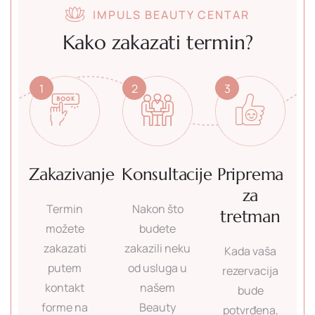
IMPULS BEAUTY CENTAR
Kako zakazati termin?
1
2
3
Zakazivanje
Konsultacije
Priprema
za
Termin
Nakon što
tretman
možete
budete
zakazati
zakazili neku
Kada vaša
putem
od usluga u
rezervacija
kontakt
našem
bude
forme na
Beauty
potvrđena,