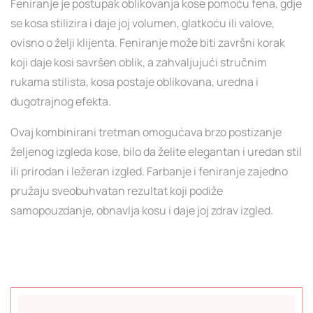
Feniranje je postupak oblikovanja kose pomoću fena, gdje
se kosa stilizira i daje joj volumen, glatkoću ili valove,
ovisno o želji klijenta. Feniranje može biti završni korak
koji daje kosi savršen oblik, a zahvaljujući stručnim
rukama stilista, kosa postaje oblikovana, uredna i
dugotrajnog efekta.
Ovaj kombinirani tretman omogućava brzo postizanje
željenog izgleda kose, bilo da želite elegantan i uredan stil
ili prirodan i ležeran izgled. Farbanje i feniranje zajedno
pružaju sveobuhvatan rezultat koji podiže
samopouzdanje, obnavlja kosu i daje joj zdrav izgled.