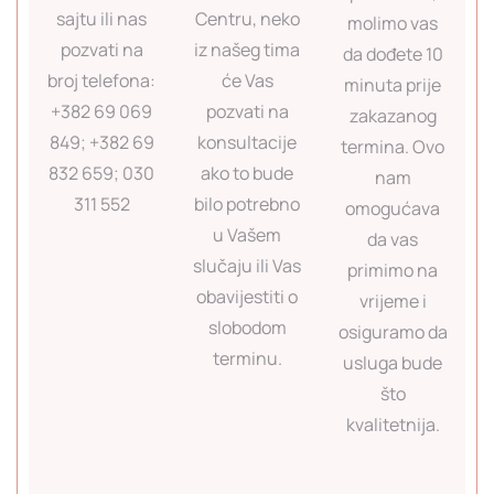
sajtu ili nas
Centru, neko
molimo vas
pozvati na
iz našeg tima
da dođete 10
broj telefona:
će Vas
minuta prije
+382 69 069
pozvati na
zakazanog
849; +382 69
konsultacije
termina. Ovo
832 659; 030
ako to bude
nam
311 552
bilo potrebno
omogućava
u Vašem
da vas
slučaju ili Vas
primimo na
obavijestiti o
vrijeme i
slobodom
osiguramo da
terminu.
usluga bude
što
kvalitetnija.