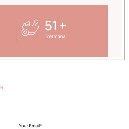
84
+
Tretmana
AR
Your Email*