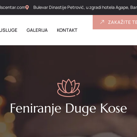
lscentar.com
Bulevar Dinastije Petrović, u zgradi hotela Agape, Ba
ZAKAŽITE T
USLUGE
GALERIJA
KONTAKT
Feniranje Duge Kose