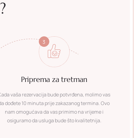
?
3
Priprema za tretman
Kada vaša rezervacija bude potvrđena, molimo vas
da dođete 10 minuta prije zakazanog termina. Ovo
nam omogućava da vas primimo na vrijeme i
osiguramo da usluga bude što kvalitetnija.