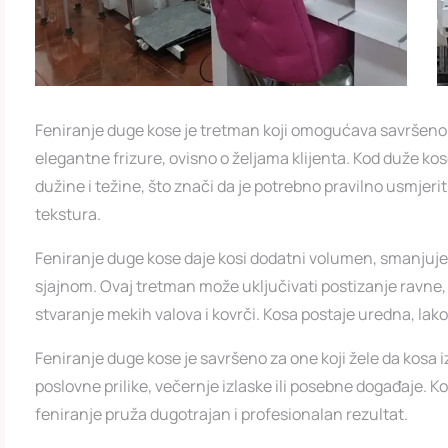
Feniranje duge kose je tretman koji omogućava savršeno o
elegantne frizure, ovisno o željama klijenta. Kod duže kos
dužine i težine, što znači da je potrebno pravilno usmjerit
tekstura.
Feniranje duge kose daje kosi dodatni volumen, smanjuje f
sjajnom. Ovaj tretman može uključivati postizanje ravne, e
stvaranje mekih valova i kovrči. Kosa postaje uredna, lak
Feniranje duge kose je savršeno za one koji žele da kosa iz
poslovne prilike, večernje izlaske ili posebne događaje. Ko
feniranje pruža dugotrajan i profesionalan rezultat.