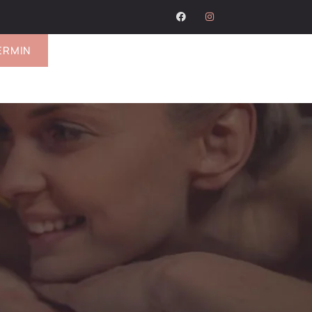
r
ERMIN