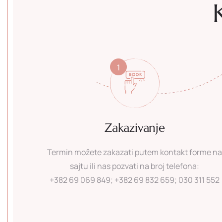
1
Zakazivanje
Termin možete zakazati putem kontakt forme n
sajtu ili nas pozvati na broj telefona:
+382 69 069 849; +382 69 832 659; 030 311 552