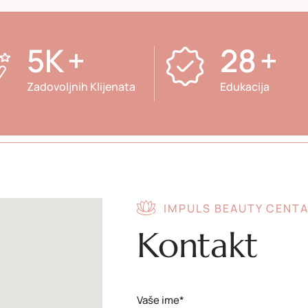
9
K
+
46
+
Zadovoljnih Klijenata
Edukacija
IMPULS BEAUTY CENT
Kontakt
Vaše ime*