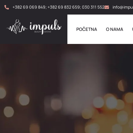
+382 69 069 849; +382 69 832 659; 030 311 552
info@impu
POČETNA
O NAMA