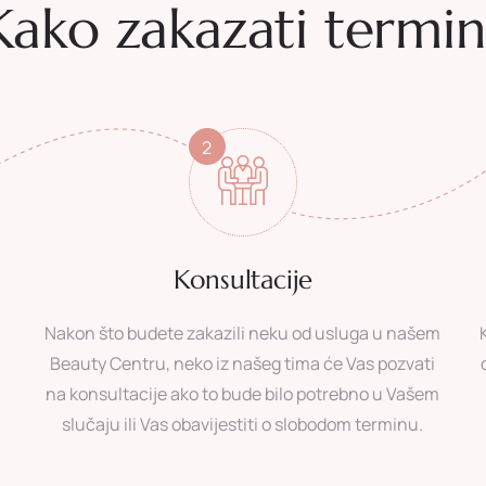
Kako zakazati termin
2
Konsultacije
a
Nakon što budete zakazili neku od usluga u našem
Beauty Centru, neko iz našeg tima će Vas pozvati
na konsultacije ako to bude bilo potrebno u Vašem
slučaju ili Vas obavijestiti o slobodom terminu.