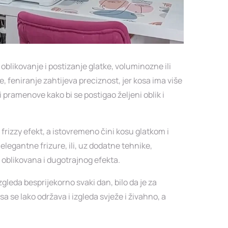
blikovanje i postizanje glatke, voluminozne ili
e, feniranje zahtijeva preciznost, jer kosa ima više
i pramenove kako bi se postigao željeni oblik i
rizzy efekt, a istovremeno čini kosu glatkom i
legantne frizure, ili, uz dodatne tehnike,
o oblikovana i dugotrajnog efekta.
gleda besprijekorno svaki dan, bilo da je za
sa se lako održava i izgleda svježe i živahno, a