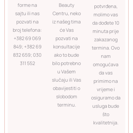
forme na
Beauty
potvrđena,
sajtu ili nas
Centru, neko
molimo vas
pozvati na
iz našeg tima
da dođete 10
broj telefona:
će Vas
minuta prije
+382 69 069
pozvati na
zakazanog
849; +382 69
konsultacije
termina. Ovo
832 659; 030
ako to bude
nam
311 552
bilo potrebno
omogućava
u Vašem
da vas
slučaju ili Vas
primimo na
obavijestiti o
vrijeme i
slobodom
osiguramo da
terminu.
usluga bude
što
kvalitetnija.