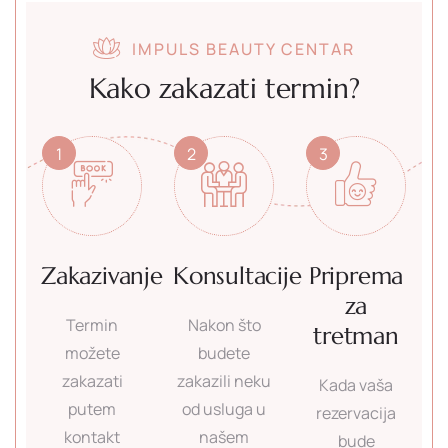
IMPULS BEAUTY CENTAR
Kako zakazati termin?
1
2
3
Zakazivanje
Konsultacije
Priprema
za
Termin
Nakon što
tretman
možete
budete
zakazati
zakazili neku
Kada vaša
putem
od usluga u
rezervacija
kontakt
našem
bude