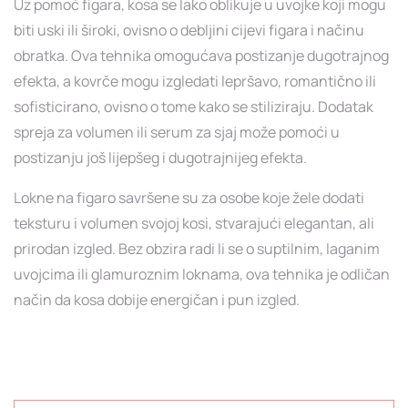
Uz pomoć figara, kosa se lako oblikuje u uvojke koji mogu
biti uski ili široki, ovisno o debljini cijevi figara i načinu
obratka. Ova tehnika omogućava postizanje dugotrajnog
efekta, a kovrče mogu izgledati lepršavo, romantično ili
sofisticirano, ovisno o tome kako se stiliziraju. Dodatak
spreja za volumen ili serum za sjaj može pomoći u
postizanju još lijepšeg i dugotrajnijeg efekta.
Lokne na figaro savršene su za osobe koje žele dodati
teksturu i volumen svojoj kosi, stvarajući elegantan, ali
prirodan izgled. Bez obzira radi li se o suptilnim, laganim
uvojcima ili glamuroznim loknama, ova tehnika je odličan
način da kosa dobije energičan i pun izgled.