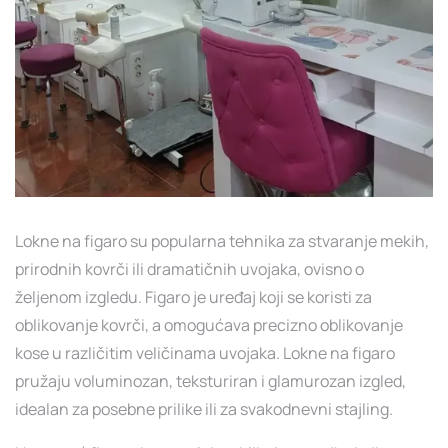
Lokne na figaro su popularna tehnika za stvaranje mekih,
prirodnih kovrči ili dramatičnih uvojaka, ovisno o
željenom izgledu. Figaro je uređaj koji se koristi za
oblikovanje kovrči, a omogućava precizno oblikovanje
kose u različitim veličinama uvojaka. Lokne na figaro
pružaju voluminozan, teksturiran i glamurozan izgled,
idealan za posebne prilike ili za svakodnevni stajling.