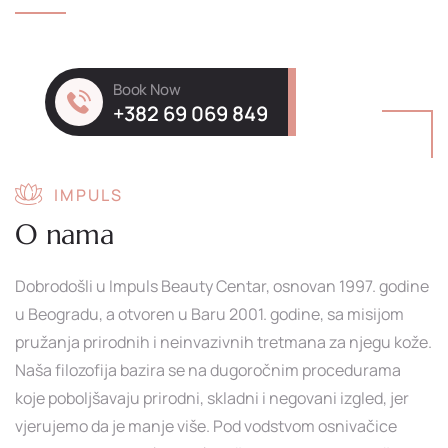
Book Now
+382 69 069 849
IMPULS
O nama
Dobrodošli u Impuls Beauty Centar, osnovan 1997. godine
u Beogradu, a otvoren u Baru 2001. godine, sa misijom
pružanja prirodnih i neinvazivnih tretmana za njegu kože.
Naša filozofija bazira se na dugoročnim procedurama
koje poboljšavaju prirodni, skladni i negovani izgled, jer
vjerujemo da je manje više. Pod vodstvom osnivačice