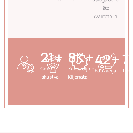
što
kvalitetnija.
24
+
9
K
+
48
+
8
Godina
Zadovoljnih
Edukacija
Tret
Iskustva
Klijenata