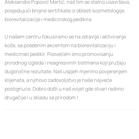
Aleksandre Popović Martić, naš tim se stalno usavršava,
posjedujući brojne sertifikate iz oblasti kozmetologije,
biorevitalizacije i medicinskog pedikira.
U našem centru fokusiramo se na zdravlje i aktiviranje
kože, sa posebnim akcentom na biorevitalizaciju i
medicinski pedikir. Posvećeni smo promovisanju
prirodnog izgleda i neagresivnih tretmana koji pružaju
dugoročne rezultate. Naš uspjeh mjerimo povjerenjem
klijenata, a njihovo zadovoljstvo je naše najveće
postignuće. Dobro došli u naš svijet gde stvari radimo
drugačije I u skladu sa prirodom !