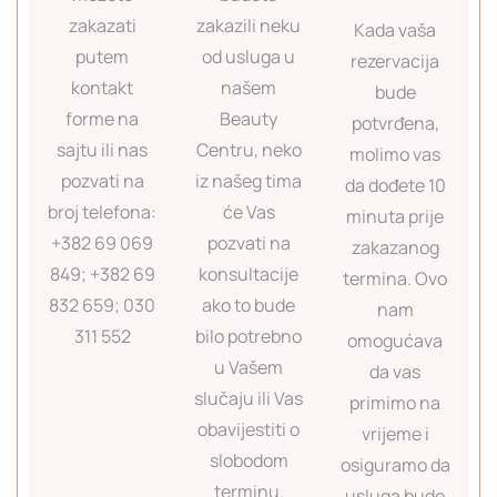
zakazati
zakazili neku
Kada vaša
putem
od usluga u
rezervacija
kontakt
našem
bude
forme na
Beauty
potvrđena,
sajtu ili nas
Centru, neko
molimo vas
pozvati na
iz našeg tima
da dođete 10
broj telefona:
će Vas
minuta prije
+382 69 069
pozvati na
zakazanog
849; +382 69
konsultacije
termina. Ovo
832 659; 030
ako to bude
nam
311 552
bilo potrebno
omogućava
u Vašem
da vas
slučaju ili Vas
primimo na
obavijestiti o
vrijeme i
slobodom
osiguramo da
terminu.
usluga bude