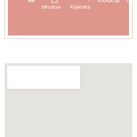
Edukacija
Tret
Iskustva
Klijenata