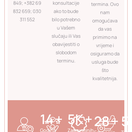
849; +382 69
konsultacije
termina. Ovo
832 659; 030
ako to bude
nam
311 552
bilo potrebno
omogućava
u Vašem
da vas
slučaju ili Vas
primimo na
obavijestiti o
vrijeme i
slobodom
osiguramo da
terminu.
usluga bude
što
kvalitetnija.
19
+
7
K
+
39
+
7
Godina
Zadovoljnih