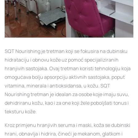
SQT Nourishing je tretman koji se fokusira na dubinsku
hidrataciju i obnovu kože uz pomoć specijaliziranih
hranjivih sastojaka. Ovaj tretman koristi tehnologiju koja
omogućava bolju apsorpciju aktivnih sastojaka, poput
vitamina, minerala i antioksidansa, u kožu. SQT
Nourishing tretman je idealan za osobe koje imaju suvu,
dehidriranu kožu, kao i za one koji žele poboljšati tonus i
teksturu kože.
Kroz primjenu hranjivih seruma i maski, koža se dubinski
hrani, obnavlja i hidrira, čineći je mekanom, glatkom i