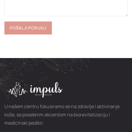
U našem centru fokusiramo se na zdravlje i aktiviranje
kože, sa posebnim akcentom na biorevitalizaciju i
medicinski pedikir.