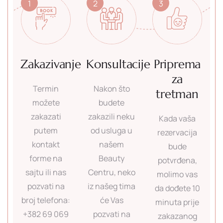
1
2
3
Zakazivanje
Konsultacije
Priprema
za
Termin
Nakon što
tretman
možete
budete
zakazati
zakazili neku
Kada vaša
putem
od usluga u
rezervacija
kontakt
našem
bude
forme na
Beauty
potvrđena,
sajtu ili nas
Centru, neko
molimo vas
pozvati na
iz našeg tima
da dođete 10
broj telefona:
će Vas
minuta prije
+382 69 069
pozvati na
zakazanog