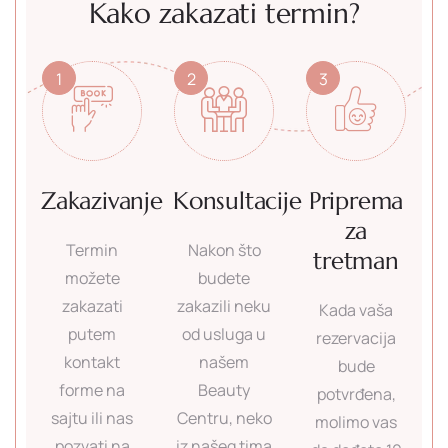
Kako zakazati termin?
1
2
3
Zakazivanje
Konsultacije
Priprema
za
Termin
Nakon što
tretman
možete
budete
zakazati
zakazili neku
Kada vaša
putem
od usluga u
rezervacija
kontakt
našem
bude
forme na
Beauty
potvrđena,
sajtu ili nas
Centru, neko
molimo vas
pozvati na
iz našeg tima