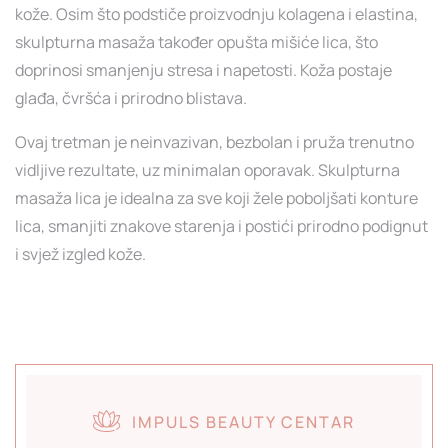
kože. Osim što podstiče proizvodnju kolagena i elastina,
skulpturna masaža također opušta mišiće lica, što
doprinosi smanjenju stresa i napetosti. Koža postaje
glađa, čvršća i prirodno blistava.
Ovaj tretman je neinvazivan, bezbolan i pruža trenutno
vidljive rezultate, uz minimalan oporavak. Skulpturna
masaža lica je idealna za sve koji žele poboljšati konture
lica, smanjiti znakove starenja i postići prirodno podignut
i svjež izgled kože.
IMPULS BEAUTY CENTAR