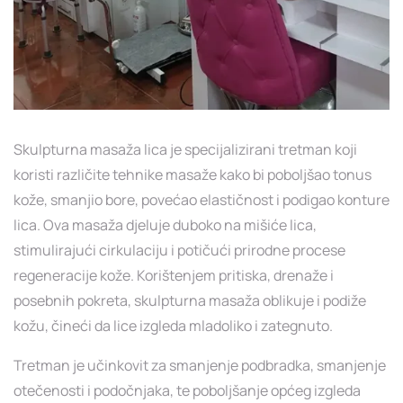
Skulpturna masaža lica je specijalizirani tretman koji
koristi različite tehnike masaže kako bi poboljšao tonus
kože, smanjio bore, povećao elastičnost i podigao konture
lica. Ova masaža djeluje duboko na mišiće lica,
stimulirajući cirkulaciju i potičući prirodne procese
regeneracije kože. Korištenjem pritiska, drenaže i
posebnih pokreta, skulpturna masaža oblikuje i podiže
kožu, čineći da lice izgleda mladoliko i zategnuto.
Tretman je učinkovit za smanjenje podbradka, smanjenje
otečenosti i podočnjaka, te poboljšanje općeg izgleda