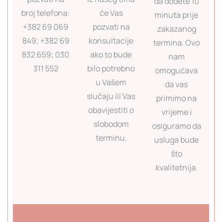
da dođete 10
broj telefona:
će Vas
minuta prije
+382 69 069
pozvati na
zakazanog
849; +382 69
konsultacije
termina. Ovo
832 659; 030
ako to bude
nam
311 552
bilo potrebno
omogućava
u Vašem
da vas
slučaju ili Vas
primimo na
obavijestiti o
vrijeme i
slobodom
osiguramo da
terminu.
usluga bude
što
kvalitetnija.