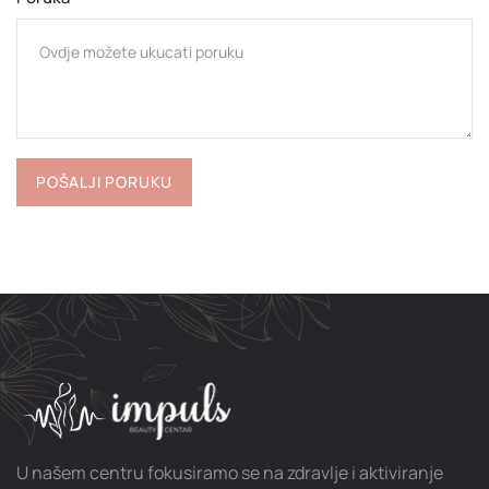
U našem centru fokusiramo se na zdravlje i aktiviranje