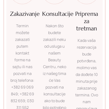
Zakazivanje
Konsultacije
Priprema
za
Termin
Nakon što
tretman
možete
budete
zakazati
zakazili neku
Kada vaša
putem
od usluga u
rezervacija
kontakt
našem
bude
forme na
Beauty
potvrđena,
sajtu ili nas
Centru, neko
molimo vas
pozvati na
iz našeg tima
da dođete 10
broj telefona:
će Vas
minuta prije
+382 69 069
pozvati na
zakazanog
849; +382 69
konsultacije
termina. Ovo
832 659; 030
ako to bude
nam
311 552
bilo potrebno
omogućava