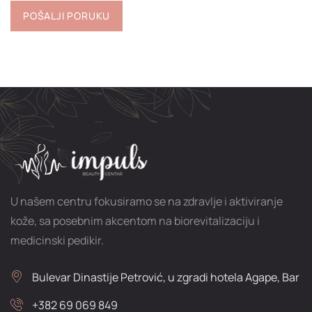
U našem centru fokusiramo se na zdravlje i aktiviranje
kože, sa posebnim akcentom na biorevitalizaciju i
medicinski pedikir.
Bulevar Dinastije Petrović, u zgradi hotela Agape, Bar
+382 69 069 849