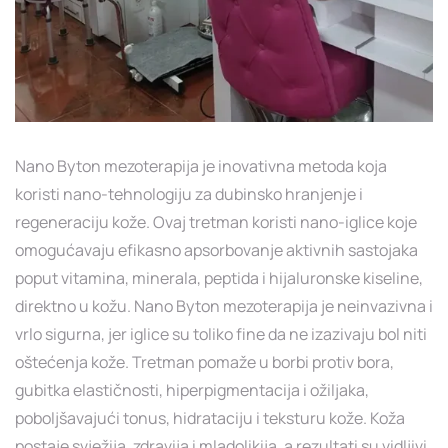
Nano Byton mezoterapija je inovativna metoda koja
koristi nano-tehnologiju za dubinsko hranjenje i
regeneraciju kože. Ovaj tretman koristi nano-iglice koje
omogućavaju efikasno apsorbovanje aktivnih sastojaka
poput vitamina, minerala, peptida i hijaluronske kiseline,
direktno u kožu. Nano Byton mezoterapija je neinvazivna i
vrlo sigurna, jer iglice su toliko fine da ne izazivaju bol niti
oštećenja kože. Tretman pomaže u borbi protiv bora,
gubitka elastičnosti, hiperpigmentacija i ožiljaka,
poboljšavajući tonus, hidrataciju i teksturu kože. Koža
postaje svježija, zdravija i mladolikija, a rezultati su vidljivi