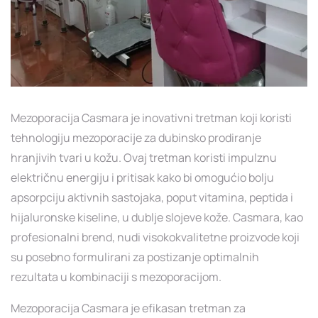
Mezoporacija Casmara je inovativni tretman koji koristi
tehnologiju mezoporacije za dubinsko prodiranje
hranjivih tvari u kožu. Ovaj tretman koristi impulznu
električnu energiju i pritisak kako bi omogućio bolju
apsorpciju aktivnih sastojaka, poput vitamina, peptida i
hijaluronske kiseline, u dublje slojeve kože. Casmara, kao
profesionalni brend, nudi visokokvalitetne proizvode koji
su posebno formulirani za postizanje optimalnih
rezultata u kombinaciji s mezoporacijom.
Mezoporacija Casmara je efikasan tretman za