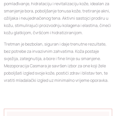
pomlađivanje, hidrataciju i revitalizaciju kože, idealan za
smanjenje bora, poboljšanje tonusa kože, tretiranje akni,
ožiljaka i neujednačenog tena. Aktivni sastojci prodiru u
kožu, stimulirajući proizvodnju kolagena i elastina, čineći
kožu glatkijom, čvršćom i hidratiziranijom.
Tretman je bezbolan, siguran i daje trenutne rezultate,
bez potrebe za invazivnim zahvatima. Koža postaje
svježija, zategnutija, a bore i fine linije su smanjene.
Mezoporacija Casmara je savršen izbor za one koji žele
poboljšati izgled svoje kože, postići zdrav i blistav ten, te
vratiti mladalački izgled uz minimalno vrijeme oporavka.