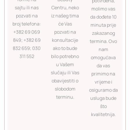
potvrđena,
sajtu ili nas
Centru, neko
molimo vas
pozvati na
iz našeg tima
da dođete 10
broj telefona:
će Vas
minuta prije
+382 69 069
pozvati na
zakazanog
849; +382 69
konsultacije
termina. Ovo
832 659; 030
ako to bude
nam
311 552
bilo potrebno
omogućava
u Vašem
da vas
slučaju ili Vas
primimo na
obavijestiti o
vrijeme i
slobodom
osiguramo da
terminu.
usluga bude
što
kvalitetnija.