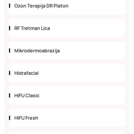
Ozon Terapija DR Platon
RF Tretman Lica
Mikrodermoabrazija
Hidrafacial
HIFU Clasic
HIFU Fresh