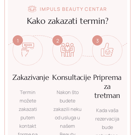
IMPULS BEAUTY CENTAR
Kako zakazati termin?
1
2
3
Zakazivanje
Konsultacije
Priprema
za
Termin
Nakon što
tretman
možete
budete
zakazati
zakazili neku
Kada vaša
putem
od usluga u
rezervacija
kontakt
našem
bude
forme na
Beauty