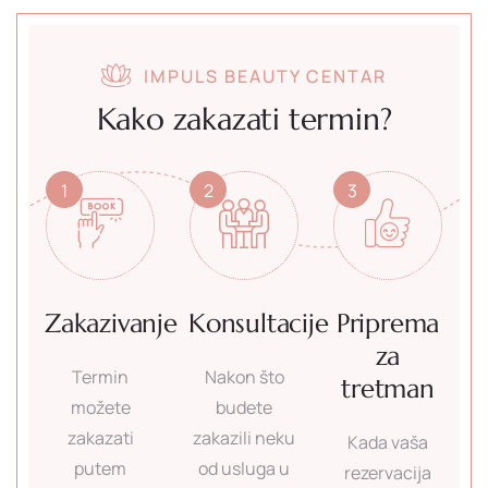
IMPULS BEAUTY CENTAR
Kako zakazati termin?
1
2
3
Zakazivanje
Konsultacije
Priprema
za
Termin
Nakon što
tretman
možete
budete
zakazati
zakazili neku
Kada vaša
putem
od usluga u
rezervacija