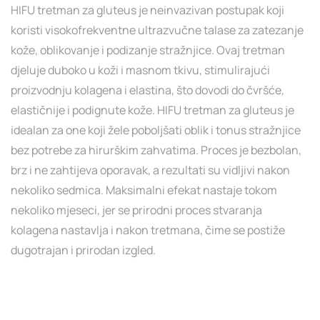
HIFU tretman za gluteus je neinvazivan postupak koji
koristi visokofrekventne ultrazvučne talase za zatezanje
kože, oblikovanje i podizanje stražnjice. Ovaj tretman
djeluje duboko u koži i masnom tkivu, stimulirajući
proizvodnju kolagena i elastina, što dovodi do čvršće,
elastičnije i podignute kože. HIFU tretman za gluteus je
idealan za one koji žele poboljšati oblik i tonus stražnjice
bez potrebe za hirurškim zahvatima. Proces je bezbolan,
brz i ne zahtijeva oporavak, a rezultati su vidljivi nakon
nekoliko sedmica. Maksimalni efekat nastaje tokom
nekoliko mjeseci, jer se prirodni proces stvaranja
kolagena nastavlja i nakon tretmana, čime se postiže
dugotrajan i prirodan izgled.