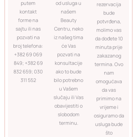
putem
od usluga u
rezervacija
kontakt
našem
bude
forme na
Beauty
potvrđena,
sajtu ili nas
Centru, neko
molimo vas
pozvati na
iz našeg tima
da dođete 10
broj telefona:
će Vas
minuta prije
+382 69 069
pozvati na
zakazanog
849; +382 69
konsultacije
termina. Ovo
832 659; 030
ako to bude
nam
311 552
bilo potrebno
omogućava
u Vašem
da vas
slučaju ili Vas
primimo na
obavijestiti o
vrijeme i
slobodom
osiguramo da
terminu.
usluga bude
što