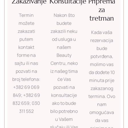
Zakazivanje
Konsultacije
Priprema
za
Termin
Nakon što
tretman
možete
budete
zakazati
zakazili neku
Kada vaša
putem
od usluga u
rezervacija
kontakt
našem
bude
forme na
Beauty
potvrđena,
sajtu ili nas
Centru, neko
molimo vas
pozvati na
iz našeg tima
da dođete 10
broj telefona:
će Vas
minuta prije
+382 69 069
pozvati na
zakazanog
849; +382 69
konsultacije
termina. Ovo
832 659; 030
ako to bude
nam
311 552
bilo potrebno
omogućava
u Vašem
da vas
slučaju ili Vas