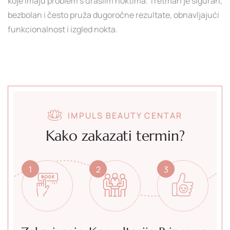
koje imaju problem s uraslim noktima. Tretman je siguran,
bezbolan i često pruža dugoročne rezultate, obnavljajući
funkcionalnost i izgled nokta.
IMPULS BEAUTY CENTAR
Kako zakazati termin?
1
2
3