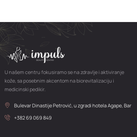
U našem centru fokusiramo se na zdravlje i aktiviranje
kože, sa posebnim akcentom na biorevitalizaciju i
medicinski pedikir.
Bulevar Dinastije Petrović, u zgradi hotela Agape, Bar
+382 69 069 849