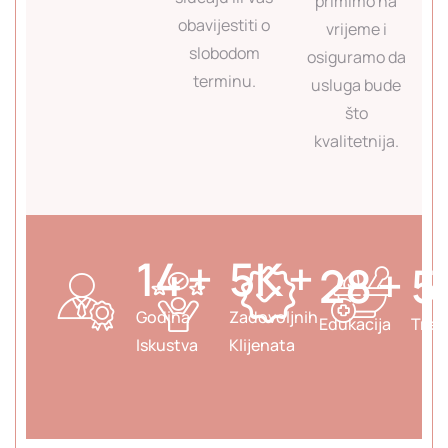
primimo na
obavijestiti o
vrijeme i
slobodom
osiguramo da
terminu.
usluga bude
što
kvalitetnija.
19
+
7
K
+
39
+
7
Godina
Zadovoljnih
Edukacija
Tret
Iskustva
Klijenata