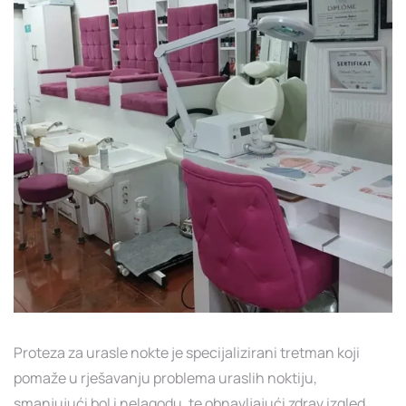
Proteza za urasle nokte je specijalizirani tretman koji
pomaže u rješavanju problema uraslih noktiju,
smanjujući bol i nelagodu, te obnavljajući zdrav izgled