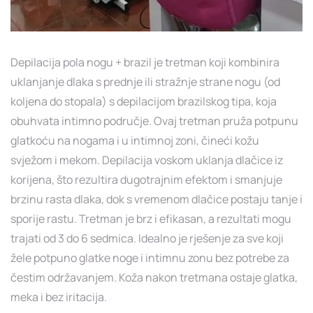
Depilacija pola nogu + brazil je tretman koji kombinira
uklanjanje dlaka s prednje ili stražnje strane nogu (od
koljena do stopala) s depilacijom brazilskog tipa, koja
obuhvata intimno područje. Ovaj tretman pruža potpunu
glatkoću na nogama i u intimnoj zoni, čineći kožu
svježom i mekom. Depilacija voskom uklanja dlačice iz
korijena, što rezultira dugotrajnim efektom i smanjuje
brzinu rasta dlaka, dok s vremenom dlačice postaju tanje i
sporije rastu. Tretman je brz i efikasan, a rezultati mogu
trajati od 3 do 6 sedmica. Idealno je rješenje za sve koji
žele potpuno glatke noge i intimnu zonu bez potrebe za
čestim održavanjem. Koža nakon tretmana ostaje glatka,
meka i bez iritacija.