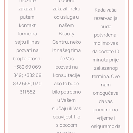
možete
budete
zakazati
zakazili neku
Kada vaša
putem
od usluga u
rezervacija
kontakt
našem
bude
forme na
Beauty
potvrđena,
sajtu ili nas
Centru, neko
molimo vas
pozvati na
iz našeg tima
da dođete 10
broj telefona:
će Vas
minuta prije
+382 69 069
pozvati na
zakazanog
849; +382 69
konsultacije
termina. Ovo
832 659; 030
ako to bude
nam
311 552
bilo potrebno
omogućava
u Vašem
da vas
slučaju ili Vas
primimo na
obavijestiti o
vrijeme i
slobodom
osiguramo da