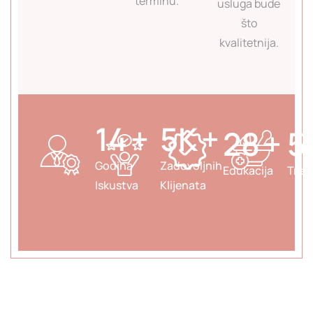
terminu.
usluga bude
što
kvalitetnija.
19
+
7
K
+
39
+
7
Godina
Zadovoljnih
Edukacija
Tret
Iskustva
Klijenata